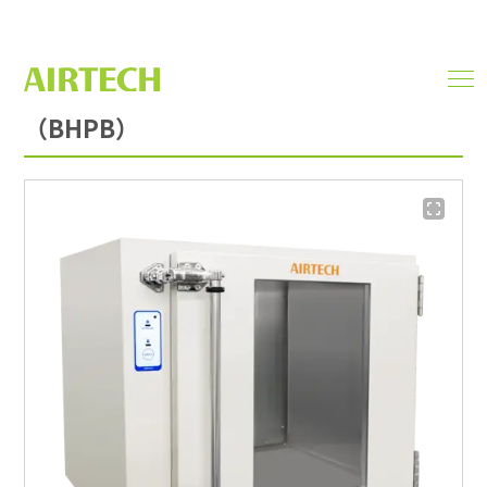
バイオハザード対策型パスボックス
men
ope
（BHPB）