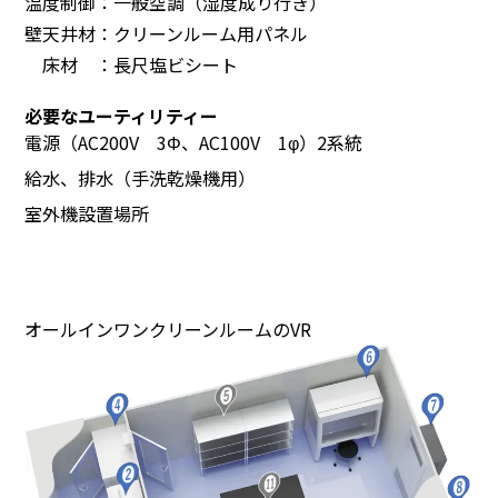
温度制御：一般空調（湿度成り行き）
壁天井材：クリーンルーム用パネル
床材 ：長尺塩ビシート
必要なユーティリティー
電源（AC200V 3Φ、AC100V 1φ）2系統
給水、排水（手洗乾燥機用）
室外機設置場所
オールインワンクリーンルームのVR