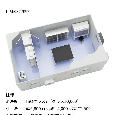
仕様のご案内
仕様
清浄度 ：ISOクラス7（クラス10,000）
寸 法 ：幅6,800㎜×奥行4,000×高さ2,500