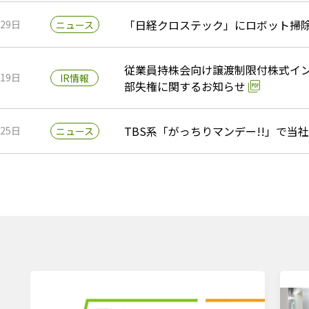
「日経クロステック」にロボット掃除
月29日
ニュース
従業員持株会向け譲渡制限付株式イ
月19日
IR情報
部失権に関するお知らせ
TBS系「がっちりマンデー!!」で当
月25日
ニュース