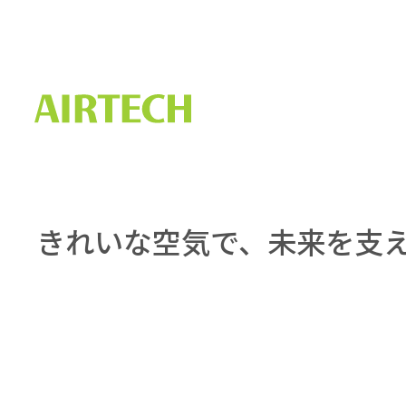
きれいな空気で、
未来を支
クリーンルーム対応ロボット掃
除機 無料デモ実施中！
2025.11.06
セット販売キャンペーン（MAC
用フィルタ）～9/30