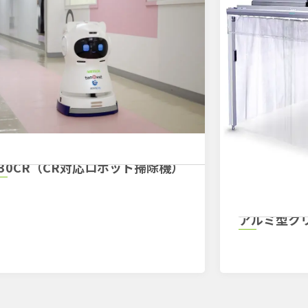
C30CR（CR対応ロボット掃除機）
アルミ型ク