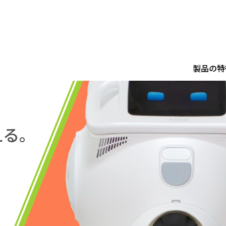
製品の特
える。