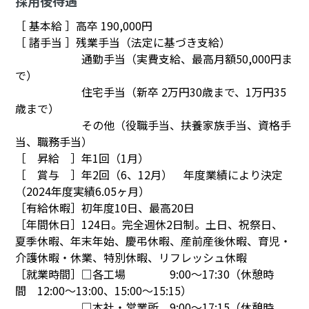
採用後待遇
［ 基本給 ］高卒 190,000円
［ 諸手当 ］残業手当（法定に基づき支給）
通勤手当（実費支給、最高月額50,000円ま
で）
住宅手当（新卒 2万円30歳まで、1万円35
歳まで）
その他（役職手当、扶養家族手当、資格手
当、職務手当）
［ 昇給 ］年1回（1月）
［ 賞与 ］年2回（6、12月） 年度業績により決定
（2024年度実績6.05ヶ月）
［有給休暇］初年度10日、最高20日
［年間休日］124日。完全週休2日制。土日、祝祭日、
夏季休暇、年末年始、慶弔休暇、産前産後休暇、育児・
介護休暇・休業、特別休暇、リフレッシュ休暇
［就業時間］□各工場 9:00～17:30（休憩時
間 12:00～13:00、15:00～15:15）
□本社・営業所 9:00～17:15（休憩時