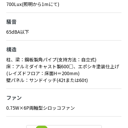
700Lux(照明から1mにて)
騒音
65dBA以下
構造
柱、梁：鋼板製角パイプ(支持方法：自立式)
床：アルミダイキャスト製600□、エポシキ塗装仕上げ
(レイズドフロア：床面H＝200mm)
壁パネル：サンドイッチ(42tまたは60t)
ファン
0.75W×6P両軸型シロッコファン