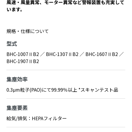
風速・風量異常、モーター異常など警報装置も充実して
います。
規格・仕様について
型式
BHC-1007ⅡB2 ／ BHC-1307ⅡB2 ／ BHC-1607ⅡB2 ／
BHC-1907ⅡB2
集塵効率
0.3μm粒子(PAO)にて99.99％以上 *スキャンテスト品
集塵要素
給気/排気：HEPAフィルター