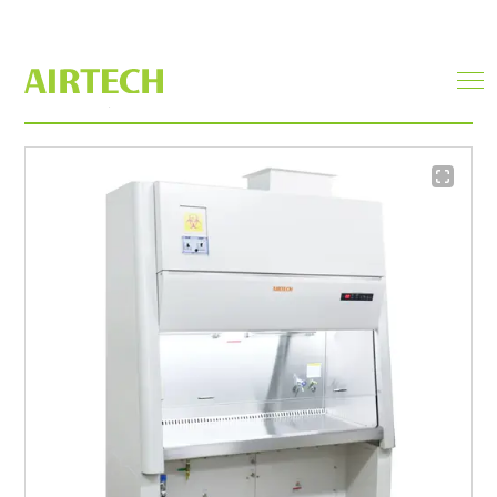
安全キャビネットⅡB２
men
ope