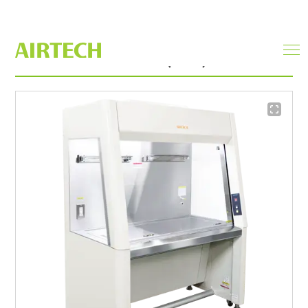
バイオクリーンベンチ(BLB)
men
ope